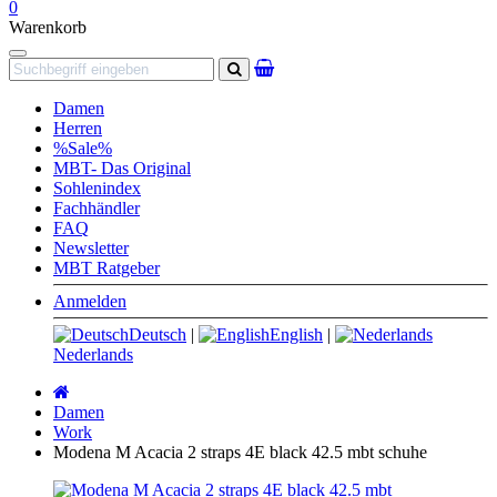
0
Warenkorb
Navigation
Suchen
Damen
Herren
%Sale%
MBT- Das Original
Sohlenindex
Fachhändler
FAQ
Newsletter
MBT Ratgeber
Anmelden
Deutsch
|
English
|
Nederlands
Startseite
Damen
Work
Modena M Acacia 2 straps 4E black 42.5 mbt schuhe