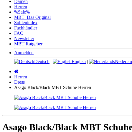
Damen
Herren
%Sale%
MBT- Das Original
Sohlenindex
Fachhändler
FAQ
Newsletter
MBT Ratgeber
Anmelden
Deutsch
|
English
|
Nederlan
Startseite
Herren
Dress
Asago Black/Black MBT Schuhe Herren
Asago Black/Black MBT Schuhe