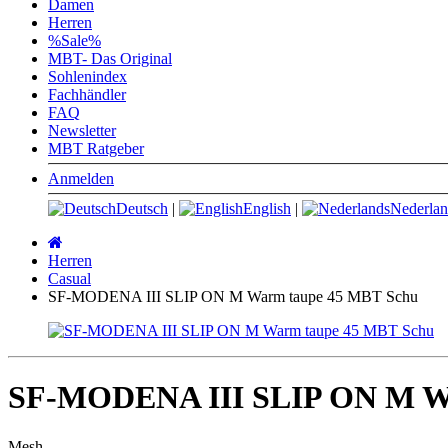
Damen
Herren
%Sale%
MBT- Das Original
Sohlenindex
Fachhändler
FAQ
Newsletter
MBT Ratgeber
Anmelden
Deutsch
|
English
|
Nederlan
Startseite
Herren
Casual
SF-MODENA III SLIP ON M Warm taupe 45 MBT Schu
SF-MODENA III SLIP ON M W
Mesh