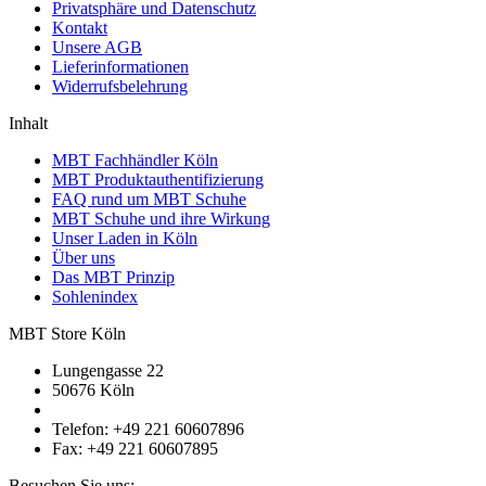
Privatsphäre und Datenschutz
Kontakt
Unsere AGB
Lieferinformationen
Widerrufsbelehrung
Inhalt
MBT Fachhändler Köln
MBT Produktauthentifizierung
FAQ rund um MBT Schuhe
MBT Schuhe und ihre Wirkung
Unser Laden in Köln
Über uns
Das MBT Prinzip
Sohlenindex
MBT Store Köln
Lungengasse 22
50676 Köln
Telefon: +49 221 60607896
Fax: +49 221 60607895
Besuchen Sie uns: