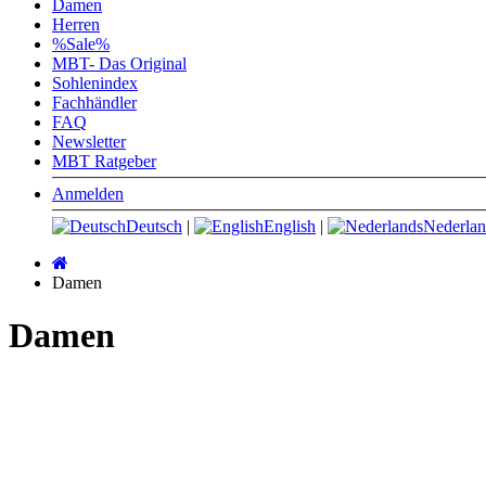
Damen
Herren
%Sale%
MBT- Das Original
Sohlenindex
Fachhändler
FAQ
Newsletter
MBT Ratgeber
Anmelden
Deutsch
|
English
|
Nederlan
Startseite
Damen
Damen