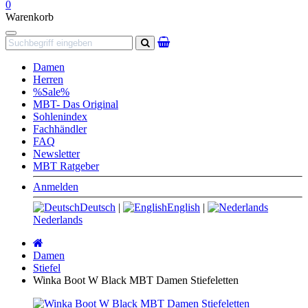
0
Warenkorb
Navigation
Suchen
Damen
Herren
%Sale%
MBT- Das Original
Sohlenindex
Fachhändler
FAQ
Newsletter
MBT Ratgeber
Anmelden
Deutsch
|
English
|
Nederlands
Startseite
Damen
Stiefel
Winka Boot W Black MBT Damen Stiefeletten