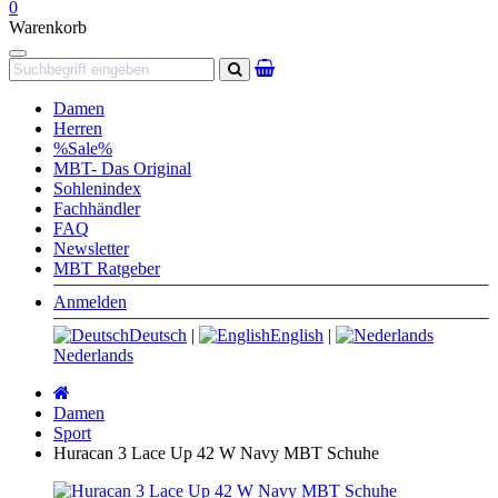
0
Warenkorb
Navigation
Suchen
Damen
Herren
%Sale%
MBT- Das Original
Sohlenindex
Fachhändler
FAQ
Newsletter
MBT Ratgeber
Anmelden
Deutsch
|
English
|
Nederlands
Startseite
Damen
Sport
Huracan 3 Lace Up 42 W Navy MBT Schuhe