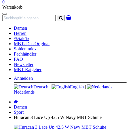
0
Warenkorb
Navigation
Suchen
Damen
Herren
%Sale%
MBT- Das Original
Sohlenindex
Fachhändler
FAQ
Newsletter
MBT Ratgeber
Anmelden
Deutsch
|
English
|
Nederlands
Startseite
Damen
Sport
Huracan 3 Lace Up 42,5 W Navy MBT Schuhe