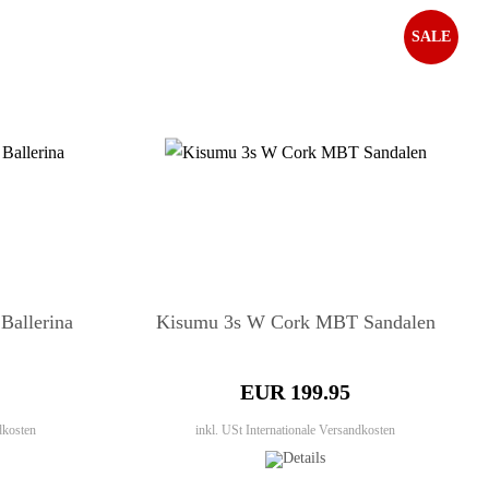
SALE
Ballerina
Kisumu 3s W Cork MBT Sandalen
EUR 199.95
dkosten
inkl. USt
Internationale Versandkosten