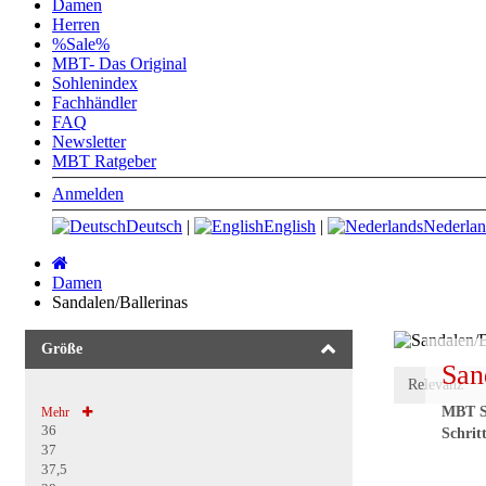
Damen
Herren
%Sale%
MBT- Das Original
Sohlenindex
Fachhändler
FAQ
Newsletter
MBT Ratgeber
Anmelden
Deutsch
|
English
|
Nederlan
Startseite
Damen
Sandalen/Ballerinas
Größe
San
MBT Sa
Mehr
36
Schrit
37
37,5