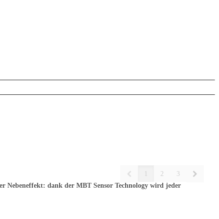
1
2
3
ver Nebeneffekt: dank der MBT Sensor Technology wird jeder