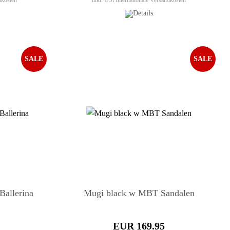
dkosten
inkl. USt
Internationale Versandkosten
SALE
SALE
allerina
Mugi black w MBT Sandalen
EUR 169.95