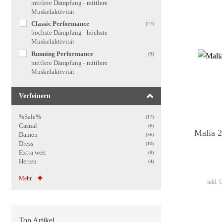
mittlere Dämpfung - mittlere
Muskelaktivität
Classic Performance
(27)
höchste Dämpfung - höchste
Muskelaktivität
Running Performance
(9)
mittlere Dämpfung - mittlere
Muskelaktivität
Verfeinern
%Sale%
(17)
Casual
(6)
Malia 
Damen
(56)
Dress
(10)
Extra weit
(8)
Herren
(4)
Mehr
inkl.
Top Artikel