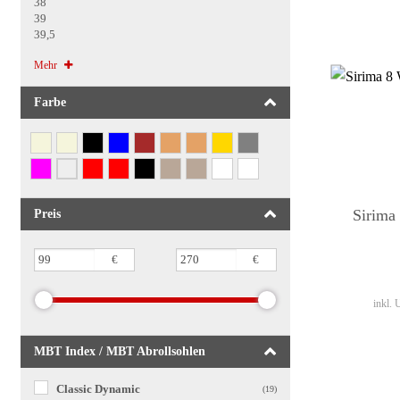
38
39
39,5
Mehr
Farbe
Sirima
Preis
€
€
inkl.
MBT Index / MBT Abrollsohlen
Classic Dynamic
(19)