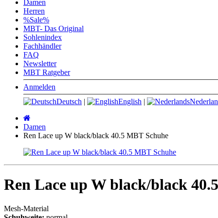
Damen
Herren
%Sale%
MBT- Das Original
Sohlenindex
Fachhändler
FAQ
Newsletter
MBT Ratgeber
Anmelden
Deutsch
|
English
|
Nederlan
Startseite
Damen
Ren Lace up W black/black 40.5 MBT Schuhe
Ren Lace up W black/black 40
Mesh-Material
Schuhweite:
normal