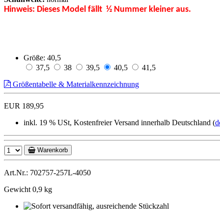
Hinweis: Dieses Model fällt ½ Nummer kleiner aus.
Größe:
40,5
37,5
38
39,5
40,5
41,5
Größentabelle & Materialkennzeichnung
EUR 189,95
inkl. 19 % USt, Kostenfreier Versand innerhalb Deutschland (
d
Warenkorb
Art.Nr.: 702757-257L-4050
Gewicht 0,9 kg
Sofort
versandfähig,