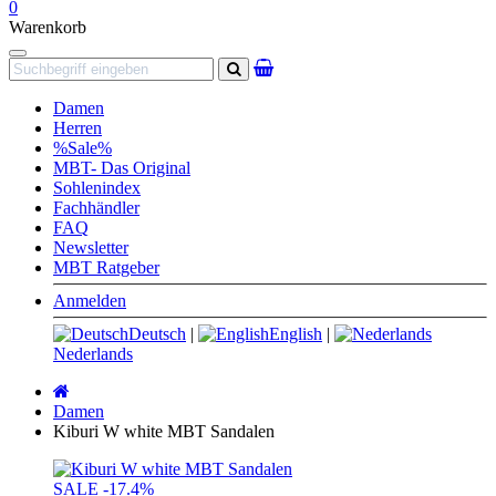
0
Warenkorb
Navigation
Suchen
Damen
Herren
%Sale%
MBT- Das Original
Sohlenindex
Fachhändler
FAQ
Newsletter
MBT Ratgeber
Anmelden
Deutsch
|
English
|
Nederlands
Startseite
Damen
Kiburi W white MBT Sandalen
SALE
-17.4%