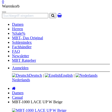
0
Warenkorb
Navigation
Suchen
Damen
Herren
%Sale%
MBT- Das Original
Sohlenindex
Fachhändler
FAQ
Newsletter
MBT Ratgeber
Anmelden
Deutsch
|
English
|
Nederlands
Startseite
Damen
Casual
MBT-1000 LACE UP W Beige