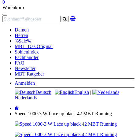
0
Warenkorb
Navigation
Suchen
Damen
Herren
%Sale%
MBT- Das Original
Sohlenindex
Fachhändler
FAQ
Newsletter
MBT Ratgeber
Anmelden
Deutsch
|
English
|
Nederlands
Startseite
Speed 1000-3 W Lace up black 42 MBT Running