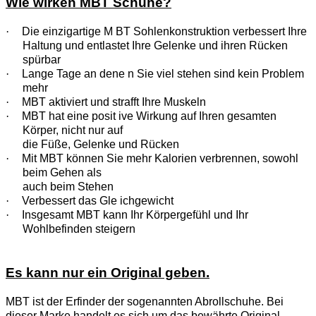
Wie wirken MBT Schuhe?
·
Die einzigartige M BT Sohlenkonstruktion verbessert Ihre
Haltung und entlastet Ihre Gelenke und ihren Rücken
spürbar
·
Lange Tage an dene n Sie viel stehen sind kein Problem
mehr
·
MBT aktiviert und strafft Ihre Muskeln
·
MBT hat eine posit ive Wirkung auf Ihren gesamten
Körper, nicht nur auf
die Füße, Gelenke und Rücken
·
Mit MBT können Sie mehr Kalorien verbrennen, sowohl
beim Gehen als
auch beim Stehen
·
Verbessert das Gle ichgewicht
·
Insgesamt MBT kann Ihr Körpergefühl und Ihr
Wohlbefinden steigern
Es kann nur ein Original geben.
MBT ist der Erfinder der sogenannten Abrollschuhe. Bei
dieser Marke handelt es sich um das bewährte Original,