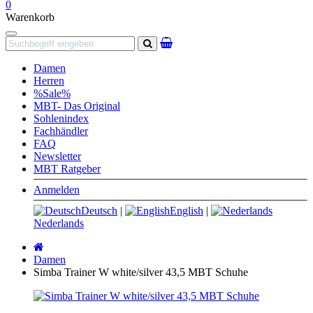
0
Warenkorb
Navigation
Suchen
Damen
Herren
%Sale%
MBT- Das Original
Sohlenindex
Fachhändler
FAQ
Newsletter
MBT Ratgeber
Anmelden
Deutsch
|
English
|
Nederlands
Startseite
Damen
Simba Trainer W white/silver 43,5 MBT Schuhe