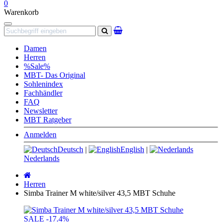
0
Warenkorb
Navigation
Suchen
Damen
Herren
%Sale%
MBT- Das Original
Sohlenindex
Fachhändler
FAQ
Newsletter
MBT Ratgeber
Anmelden
Deutsch
|
English
|
Nederlands
Startseite
Herren
Simba Trainer M white/silver 43,5 MBT Schuhe
SALE
-17.4%