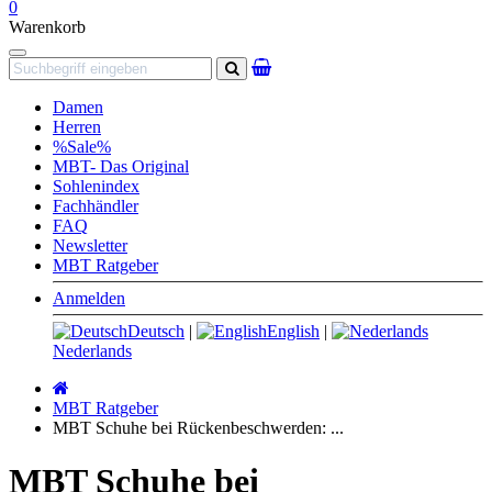
0
Warenkorb
Navigation
Suchen
Damen
Herren
%Sale%
MBT- Das Original
Sohlenindex
Fachhändler
FAQ
Newsletter
MBT Ratgeber
Anmelden
Deutsch
|
English
|
Nederlands
Startseite
MBT Ratgeber
MBT Schuhe bei Rückenbeschwerden: ...
MBT Schuhe bei