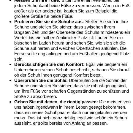
Messen Sie Ihre Füße:
Bitten Sie einen Verkäufer, bei
jedem Schuhkauf beide Füße zu vermessen. Wenn ein Fuß
größer als der andere ist, kaufen Sie zum Beispiel die
größere Größe für beide Füße.
Probieren Sie sie die Schuhe aus:
Stellen Sie sich in Ihre
Schuhe und stellen Sie sicher, dass zwischen Ihrem
längsten Zeh und der Oberseite des Schuhs mindestens ein
Viertel, bis ein halber Zentimeter Platz ist. Laufen Sie ein
bisschen im Laden herum und sehen Sie, wie sie sich die
Schuhe auf harten und weichen Oberflächen anfühlen. Die
Ferse sollte eng anliegen und am Fußballen genügend Platz
sein.
Berücksichtigen Sie den Komfort:
Egal, wie bequem ein
Unternehmen seinen Schuh beschreibt, schauen Sie darauf
ob der Schuh Ihnen genügend Komfort bietet..
Überprüfen Sie die Sohle:
Überprüfen Sie die Sohlen der
Schuhe und stellen Sie sicher, dass sie robust genug sind,
um Ihre Füße vor scharfen Gegenständen zu schützen und
Stöße zu absorbieren.
Gehen Sie mit denen, die richtig passen:
Die meisten von
uns haben irgendwann in ihrem Leben gesagt bekommen,
dass ein neues Schuhpaar einfach nur eingelaufen werden
muss. Das ist nicht ganz richtig, egal wie schön ein Schuh
aussieht, er sollte bereits von Anfang an passen.