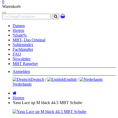
0
Warenkorb
Navigation
Suchen
Damen
Herren
%Sale%
MBT- Das Original
Sohlenindex
Fachhändler
FAQ
Newsletter
MBT Ratgeber
Anmelden
Deutsch
|
English
|
Nederlands
Startseite
Herren
Yasu Lace up M black 44.5 MBT Schuhe