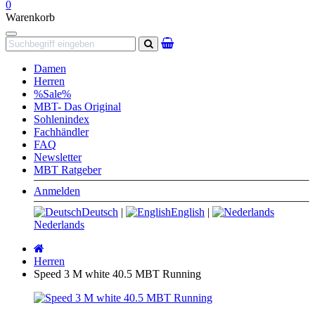
0
Warenkorb
Navigation
Suchen
Damen
Herren
%Sale%
MBT- Das Original
Sohlenindex
Fachhändler
FAQ
Newsletter
MBT Ratgeber
Anmelden
Deutsch
|
English
|
Nederlands
Startseite
Herren
Speed 3 M white 40.5 MBT Running