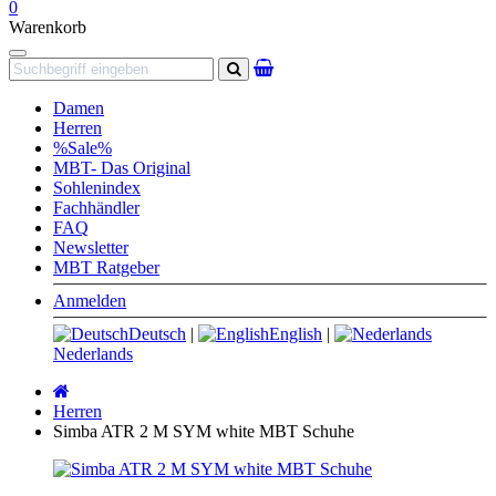
0
Warenkorb
Navigation
Suchen
Damen
Herren
%Sale%
MBT- Das Original
Sohlenindex
Fachhändler
FAQ
Newsletter
MBT Ratgeber
Anmelden
Deutsch
|
English
|
Nederlands
Startseite
Herren
Simba ATR 2 M SYM white MBT Schuhe