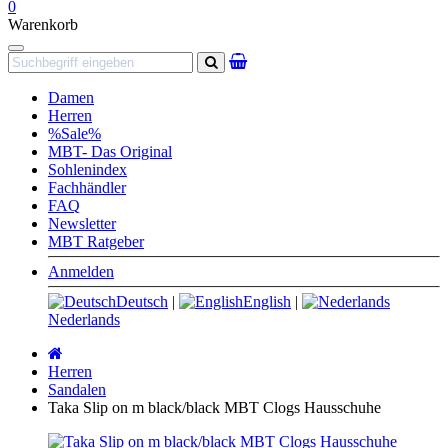
0
Warenkorb
Navigation
Suchen
Damen
Herren
%Sale%
MBT- Das Original
Sohlenindex
Fachhändler
FAQ
Newsletter
MBT Ratgeber
Anmelden
Deutsch
|
English
|
Nederlands
Startseite
Herren
Sandalen
Taka Slip on m black/black MBT Clogs Hausschuhe