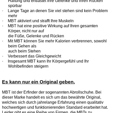
Haltung und entlastet Ihre Gelenke und ihren Rücken
spürbar
·
Lange Tage an denen Sie viel stehen sind kein Problem
mehr
·
MBT aktiviert und strafft Ihre Muskeln
·
MBT hat eine positive Wirkung auf Ihren gesamten
Körper, nicht nur auf
die Füße, Gelenke und Rücken
·
Mit MBT können Sie mehr Kalorien verbrennen, sowohl
beim Gehen als
auch beim Stehen
·
Verbessert das Gleichgewicht
·
Insgesamt MBT kann Ihr Körpergefühl und Ihr
Wohlbefinden steigern
Es kann nur ein Original geben.
MBT ist der Erfinder der sogenannten Abrollschuhe. Bei
dieser Marke handelt es sich um das bewährte Original,
welches sich durch jahrelange Erfahrung einen qualitativ
hochwertigen und funktionierenden Standard erarbeitet hat.
Leider gibt es eine Reihe von Firmen, die MBTs zu