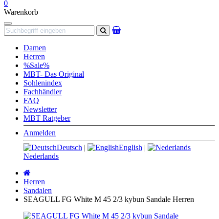
0
Warenkorb
Navigation
Suchen
Damen
Herren
%Sale%
MBT- Das Original
Sohlenindex
Fachhändler
FAQ
Newsletter
MBT Ratgeber
Anmelden
Deutsch
|
English
|
Nederlands
Startseite
Herren
Sandalen
SEAGULL FG White M 45 2/3 kybun Sandale Herren