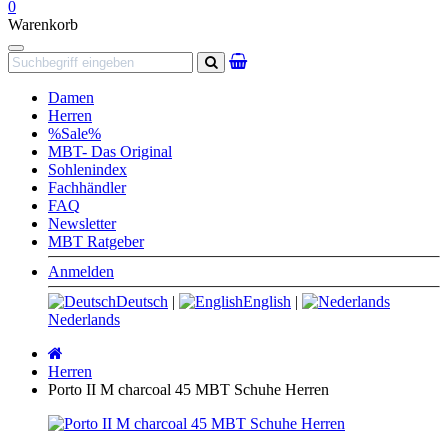
0
Warenkorb
Navigation
Suchen
Damen
Herren
%Sale%
MBT- Das Original
Sohlenindex
Fachhändler
FAQ
Newsletter
MBT Ratgeber
Anmelden
Deutsch
|
English
|
Nederlands
Startseite
Herren
Porto II M charcoal 45 MBT Schuhe Herren