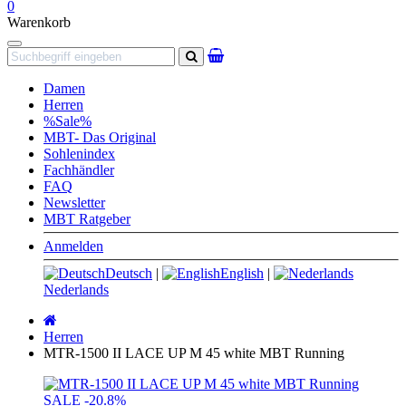
0
Warenkorb
Navigation
Suchen
Damen
Herren
%Sale%
MBT- Das Original
Sohlenindex
Fachhändler
FAQ
Newsletter
MBT Ratgeber
Anmelden
Deutsch
|
English
|
Nederlands
Startseite
Herren
MTR-1500 II LACE UP M 45 white MBT Running
SALE
-20.8%