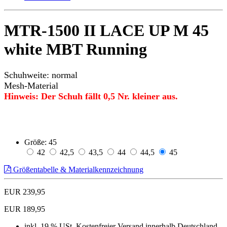
MTR-1500 II LACE UP M 45
white MBT Running
Schuhweite: normal
Mesh-Material
Hinweis: Der Schuh fällt 0,5 Nr. kleiner aus.
Größe:
45
42
42,5
43,5
44
44,5
45
Größentabelle & Materialkennzeichnung
EUR 239,95
EUR 189,95
inkl. 19 % USt, Kostenfreier Versand innerhalb Deutschland