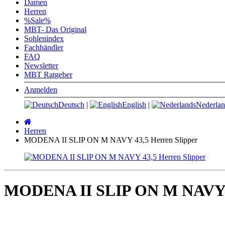
Damen
Herren
%Sale%
MBT- Das Original
Sohlenindex
Fachhändler
FAQ
Newsletter
MBT Ratgeber
Anmelden
Deutsch
|
English
|
Nederlan
Startseite
Herren
MODENA II SLIP ON M NAVY 43,5 Herren Slipper
MODENA II SLIP ON M NAVY 4