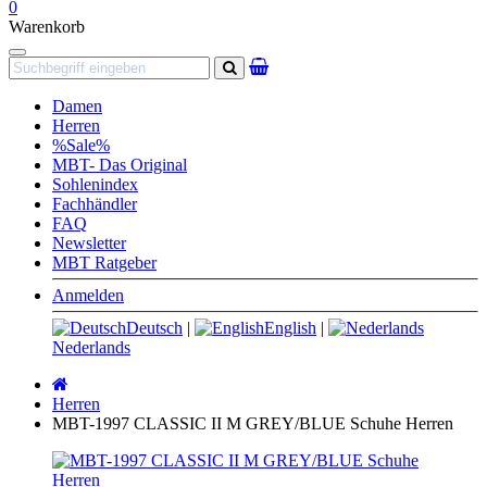
0
Warenkorb
Navigation
Suchen
Damen
Herren
%Sale%
MBT- Das Original
Sohlenindex
Fachhändler
FAQ
Newsletter
MBT Ratgeber
Anmelden
Deutsch
|
English
|
Nederlands
Startseite
Herren
MBT-1997 CLASSIC II M GREY/BLUE Schuhe Herren