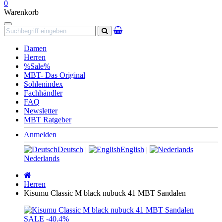
0
Warenkorb
Navigation
Suchen
Damen
Herren
%Sale%
MBT- Das Original
Sohlenindex
Fachhändler
FAQ
Newsletter
MBT Ratgeber
Anmelden
Deutsch
|
English
|
Nederlands
Startseite
Herren
Kisumu Classic M black nubuck 41 MBT Sandalen
SALE
-40.4%