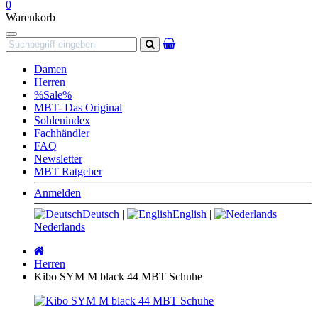
0
Warenkorb
Navigation
Suchen
Damen
Herren
%Sale%
MBT- Das Original
Sohlenindex
Fachhändler
FAQ
Newsletter
MBT Ratgeber
Anmelden
Deutsch
|
English
|
Nederlands
Startseite
Herren
Kibo SYM M black 44 MBT Schuhe