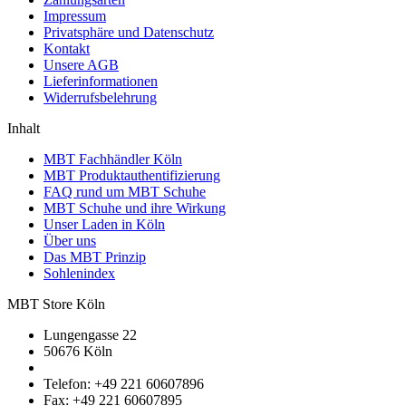
Impressum
Privatsphäre und Datenschutz
Kontakt
Unsere AGB
Lieferinformationen
Widerrufsbelehrung
Inhalt
MBT Fachhändler Köln
MBT Produktauthentifizierung
FAQ rund um MBT Schuhe
MBT Schuhe und ihre Wirkung
Unser Laden in Köln
Über uns
Das MBT Prinzip
Sohlenindex
MBT Store Köln
Lungengasse 22
50676 Köln
Telefon: +49 221 60607896
Fax: +49 221 60607895