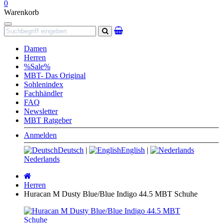
0
Warenkorb
Navigation
Suchen
Damen
Herren
%Sale%
MBT- Das Original
Sohlenindex
Fachhändler
FAQ
Newsletter
MBT Ratgeber
Anmelden
Deutsch
|
English
|
Nederlands
Startseite
Herren
Huracan M Dusty Blue/Blue Indigo 44.5 MBT Schuhe