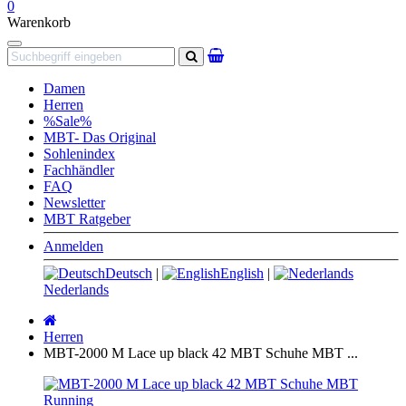
0
Warenkorb
Navigation
Suchen
Damen
Herren
%Sale%
MBT- Das Original
Sohlenindex
Fachhändler
FAQ
Newsletter
MBT Ratgeber
Anmelden
Deutsch
|
English
|
Nederlands
Startseite
Herren
MBT-2000 M Lace up black 42 MBT Schuhe MBT ...