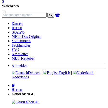
0
Warenkorb
Navigation
Suchen
Damen
Herren
%Sale%
MBT- Das Original
Sohlenindex
Fachhändler
FAQ
Newsletter
MBT Ratgeber
Anmelden
Deutsch
|
English
|
Nederlands
Startseite
Herren
Daudi black 41