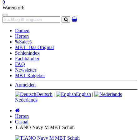
0
Warenkorb
Navigation
Suchen
Damen
Herren
%Sale%
MBT- Das Original
Sohlenindex
Fachhändler
FAQ
Newsletter
MBT Ratgeber
Anmelden
Deutsch
|
English
|
Nederlands
Startseite
Herren
Casual
TIANO Navy M MBT Schuh