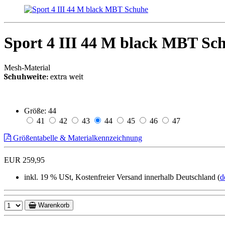
Sport 4 III 44 M black MBT Sc
Mesh-Material
Schuhweite:
extra weit
Größe:
44
41
42
43
44
45
46
47
Größentabelle & Materialkennzeichnung
EUR 259,95
inkl. 19 % USt, Kostenfreier Versand innerhalb Deutschland (
d
Warenkorb