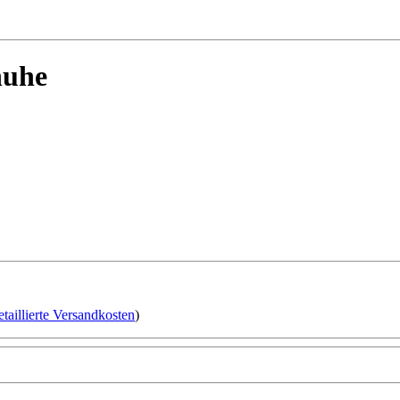
huhe
etaillierte Versandkosten
)