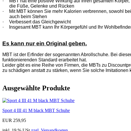
·
MBT hat eine positive Wirkung auf Ihren gesamten Körper, n
die Füße, Gelenke und Rücken
·
Mit MBT können Sie mehr Kalorien verbrennen, sowohl be
auch beim Stehen
·
Verbessert das Gleichgewicht
·
Insgesamt MBT kann Ihr Körpergefühl und Ihr Wohlbefinde
Es kann nur ein Original geben.
MBT ist der Erfinder der sogenannten Abrollschuhe. Bei diese
funktionierenden Standard erarbeitet hat.
Leider gibt es eine Reihe von Firmen, die MBTs zu Discountpre
zu schädigen anstatt zu stärken, wenn Sie solche Imitationen 
Ausgewählte Produkte
Sport 4 III 41 M black MBT Schuhe
EUR 259,95
inkl. 19 % USt
zzgl. Versandkosten