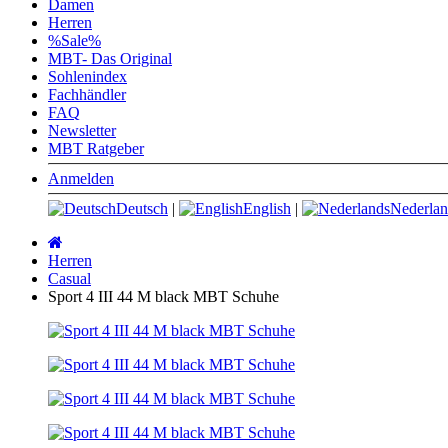
Damen
Herren
%Sale%
MBT- Das Original
Sohlenindex
Fachhändler
FAQ
Newsletter
MBT Ratgeber
Anmelden
Deutsch
|
English
|
Nederlan
Startseite
Herren
Casual
Sport 4 III 44 M black MBT Schuhe