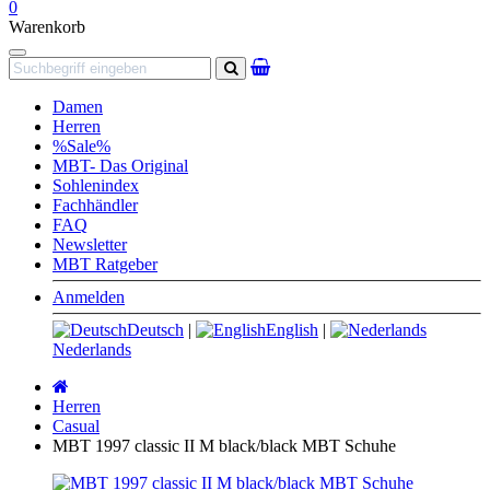
0
Warenkorb
Navigation
Suchen
Damen
Herren
%Sale%
MBT- Das Original
Sohlenindex
Fachhändler
FAQ
Newsletter
MBT Ratgeber
Anmelden
Deutsch
|
English
|
Nederlands
Startseite
Herren
Casual
MBT 1997 classic II M black/black MBT Schuhe