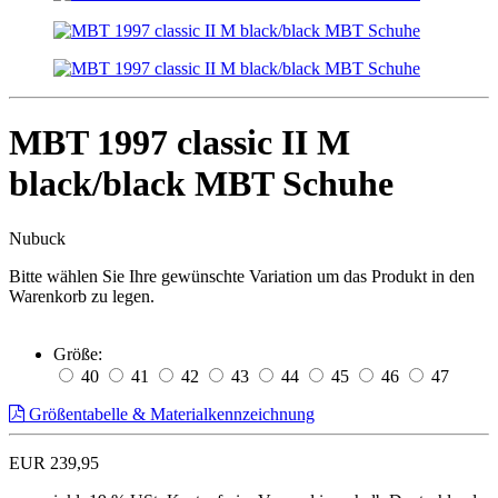
MBT 1997 classic II M
black/black MBT Schuhe
Nubuck
Bitte wählen Sie Ihre gewünschte Variation um das Produkt in den
Warenkorb zu legen.
Größe:
40
41
42
43
44
45
46
47
Größentabelle & Materialkennzeichnung
EUR 239,95