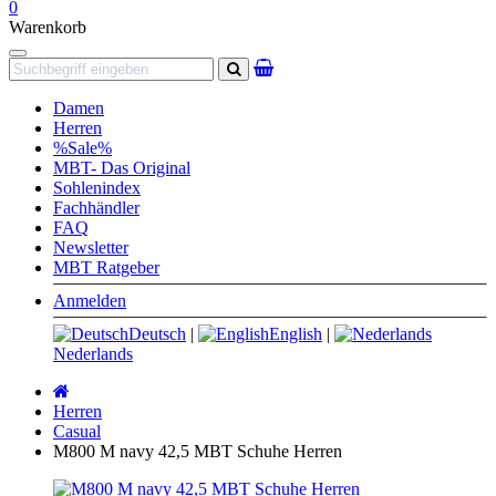
0
Warenkorb
Navigation
Suchen
Damen
Herren
%Sale%
MBT- Das Original
Sohlenindex
Fachhändler
FAQ
Newsletter
MBT Ratgeber
Anmelden
Deutsch
|
English
|
Nederlands
Startseite
Herren
Casual
M800 M navy 42,5 MBT Schuhe Herren