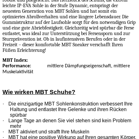
robust und pflegeleicht. Das Herzstück des Schuhs, die extrem
leichte IP-EVA Sohle in der Stufe Dynamic, entspringt der
neuesten Generation von MBT Sohlen und hat somit ein
optimiertes Abrollverhalten und eine längere Lebensdauer. Die
Gummistruktur auf der Laufsohle sorgt für den notwendigen Grip
und eine gute Abriebfestigkeit. Gleichzeitig wird spürbar die Ferse
entlastet, was ideal zur Unterstützung bei Fersensporn und zur
Sturzprävention ist. Ob in laufintensiven Berufen oder in der
Freizeit – dieser komfortable MBT Sneaker verschafft Ihren
Füßen Erleichterung!
MBT Index:
Performance:
mittlere Dämpfungseigenschaft, mittlere
Muskelaktivität
Wie wirken MBT Schuhe?
·
Die einzigartige MBT Sohlenkonstruktion verbessert Ihre
Haltung und entlastet Ihre Gelenke und ihren Rücken
spürbar
·
Lange Tage an denen Sie viel stehen sind kein Problem
mehr
·
MBT aktiviert und strafft Ihre Muskeln
·
MBT hat eine positive Wirkung auf Ihren gesamten Körper,