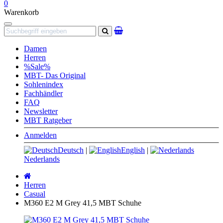
0
Warenkorb
Navigation
Suchen
Damen
Herren
%Sale%
MBT- Das Original
Sohlenindex
Fachhändler
FAQ
Newsletter
MBT Ratgeber
Anmelden
Deutsch
|
English
|
Nederlands
Startseite
Herren
Casual
M360 E2 M Grey 41,5 MBT Schuhe