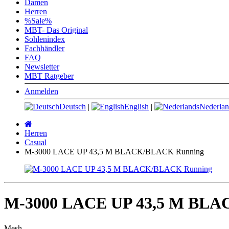
Damen
Herren
%Sale%
MBT- Das Original
Sohlenindex
Fachhändler
FAQ
Newsletter
MBT Ratgeber
Anmelden
Deutsch
|
English
|
Nederlan
Startseite
Herren
Casual
M-3000 LACE UP 43,5 M BLACK/BLACK Running
M-3000 LACE UP 43,5 M BL
Mesh