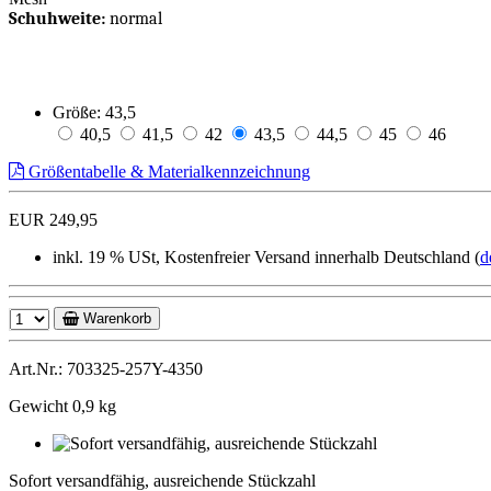
Schuhweite:
normal
Größe:
43,5
40,5
41,5
42
43,5
44,5
45
46
Größentabelle & Materialkennzeichnung
EUR 249,95
inkl. 19 % USt, Kostenfreier Versand innerhalb Deutschland (
d
Warenkorb
Art.Nr.: 703325-257Y-4350
Gewicht 0,9 kg
Sofort
versandfähig,
Sofort versandfähig, ausreichende Stückzahl
ausreichende