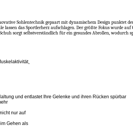
nnovative Sohlentechnik gepaart mit dynamischem Design punktet de
e lassen das Sportlerherz aufschlagen. Der größte Fokus wurde auf Q
-Schuh sorgt selbstverständlich für ein gesundes Abrollen, wodurch s
skelaktivität
Haltung und entlastet Ihre Gelenke und ihren Rücken spürbar
mehr
icht nur auf
eim Gehen als