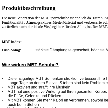
Stückzahl
Produktbeschreibung
Die neue Generation der MBT Sportschuhe ist endlich da. Durch i
Funktionalität. Atmungsaktives Mesh-Material und verbesserte Sohl
zusätzlich auch der ideale Wegbegleiter für den Alltag ist. Der MBT
MBT-Index:
stärkste Dämpfungseigenschaft, höchste Mu
Cushioning:
Wie wirken MBT Schuhe?
·
Die einzigartige MBT Sohlenkon struktion verbessert Ihre 
·
Lange Tage an denen Sie viel S tehen sind kein Problem 
·
MBT aktiviert und strafft Ihre Muskeln
·
MBT hat eine positive Wirkung auf Ihren gesamten Körper, n
die Füße, Gelenke und Rücken
·
Mit MBT können Sie mehr Kalori en verbrennen, sowohl b
auch beim Stehen