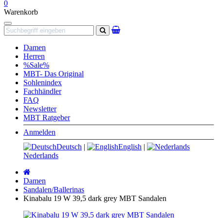
0
Warenkorb
Navigation
Suchen
Damen
Herren
%Sale%
MBT- Das Original
Sohlenindex
Fachhändler
FAQ
Newsletter
MBT Ratgeber
Anmelden
Deutsch
|
English
|
Nederlands
Startseite
Damen
Sandalen/Ballerinas
Kinabalu 19 W 39,5 dark grey MBT Sandalen