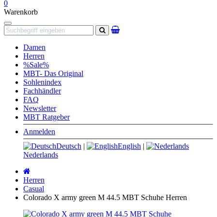
0
Warenkorb
Navigation
Suchen
Damen
Herren
%Sale%
MBT- Das Original
Sohlenindex
Fachhändler
FAQ
Newsletter
MBT Ratgeber
Anmelden
Deutsch
|
English
|
Nederlands
Startseite
Herren
Casual
Colorado X army green M 44.5 MBT Schuhe Herren