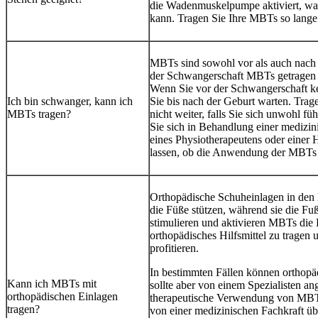
die Wadenmuskelpumpe aktiviert, was 
kann. Tragen Sie Ihre MBTs so lange
MBTs sind sowohl vor als auch nach 
der Schwangerschaft MBTs getragen h
Wenn Sie vor der Schwangerschaft k
Ich bin schwanger, kann ich
Sie bis nach der Geburt warten. Tra
MBTs tragen?
nicht weiter, falls Sie sich unwohl 
Sie sich in Behandlung einer medizini
eines Physiotherapeutens oder einer
lassen, ob die Anwendung der MBTs in
Orthopädische Schuheinlagen in den 
die Füße stützen, während sie die Fu
stimulieren und aktivieren MBTs die
orthopädisches Hilfsmittel zu trage
profitieren.
In bestimmten Fällen können orthop
Kann ich MBTs mit
sollte aber von einem Spezialisten an
orthopädischen Einlagen
therapeutische Verwendung von MBT 
tragen?
von einer medizinischen Fachkraft ü