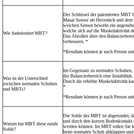
Der Schlüssel der patentierten MBT 
Masai Sensor als Herzstück und dem 
weichen Sensor bewirkt ein angenehme
welche sich auf die Muskelaktivität d
Wie funktioniert MBT?
Das Abrollen über den Balancierbere
verbessern. *
*Resultate können je nach Person unte
Im Gegensatz zu normalen Schuhen, 
der Balancierbereich eine Instabilität,
Was ist der Unterschied
Durch die erhöhte Muskelaktivität k
zwischen normalen Schuhen
*
und MBTs?
*Resultate können je nach Person unte
Die Sohle des MBT ist abgerundet, da
und durch den kurzen Bodenkontakt a
Warum hat MBT diese runde
werden können. Im MBT rollen Sie ko
Sohle?
beim normalen Schuh abklappen und 