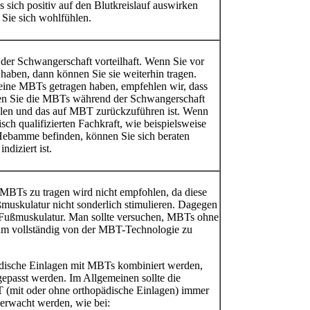
sich positiv auf den Blutkreislauf auswirken
 Sie sich wohlfühlen.
der Schwangerschaft vorteilhaft. Wenn Sie vor
aben, dann können Sie sie weiterhin tragen.
eine MBTs getragen haben, empfehlen wir, dass
gen Sie die MBTs während der Schwangerschaft
fühlen und das auf MBT zurückzuführen ist. Wenn
sch qualifizierten Fachkraft, wie beispielsweise
 Hebamme befinden, können Sie sich beraten
diziert ist.
MBTs zu tragen wird nicht empfohlen, da diese
ßmuskulatur nicht sonderlich stimulieren. Dagegen
 Fußmuskulatur. Man sollte versuchen, MBTs ohne
n um vollständig von der MBT-Technologie zu
ädische Einlagen mit MBTs kombiniert werden,
gepasst werden. Im Allgemeinen sollte die
(mit oder ohne orthopädische Einlagen) immer
berwacht werden, wie bei: