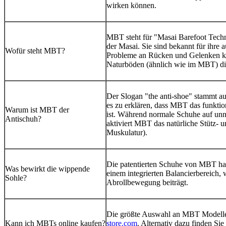
wirken können.
MBT steht für "Masai Barefoot Techn
der Masai. Sie sind bekannt für ihre 
Wofür steht MBT?
Probleme an Rücken und Gelenken ke
Naturböden (ähnlich wie im MBT) die
Der Slogan "the anti-shoe" stammt a
es zu erklären, dass MBT das funktio
Warum ist MBT der
ist. Während normale Schuhe auf unna
Antischuh?
aktiviert MBT das natürliche Stütz- 
Muskulatur).
Die patentierten Schuhe von MBT ha
Was bewirkt die wippende
einem integrierten Balancierbereich, 
Sohle?
Abrollbewegung beiträgt.
Die größte Auswahl an MBT Modellen
Kann ich MBTs online kaufen?
store.com
. Alternativ dazu finden Si