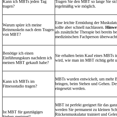
Kann ich MBTs jeden Tag
Tragen Sie den MBT so lange Sie sic
tragen?
regelmäßig wie möglich.
Eine leichte Ermüdung der Muskulatu
Warum spüre ich meine
sollte aber schnell nachlassen.
Hinwei
Beinmuskeln nach dem Tragen
als zusätzliche Therapie bei bereits
von MBT?
medizinischen Fachperson überwach
Benötige ich einen
Sie erhalten beim Kauf eines MBTs im
Einführungskurs nachdem ich
wird, wie man im MBT richtig geht u
meinen MBT gekauft habe?
MBTs wurden entwickelt, um mehr Bew
Kann ich MBTs im
bringen, beim Stehen und Gehen. Des
Fitnessstudio tragen?
eingesetzt werden.
MBT ist perfekt geeignet für das ga
werden Sie permanent zu kleinen Sc
Ist MBT für ganztägiges
Rückenmuskulatur trainiert und Gel
Stehen geeignet?