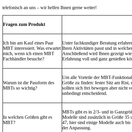
telefonisch an uns – wir helfen Ihnen gerne weiter!
Fragen zum Produkt
Ich bin am Kauf eines Paar
Unter fachkundiger Beratung erfahr
MBT interessiert. Was erwartet
Ihren Aktivitäten passt und in welc
mich, wenn ich einen MBT
Anschließend wird Ihnen gezeigt wie 
Fachhändler besuche?
Erfahrung voll und ganz genießen k
Um alle Vorteile der MBT-Funktionalit
Warum ist die Passform des
Größe zu finden: fester Sitz am Rist,
MBTs so wichtig?
sollten sich frei bewegen aber nicht 
unbedingt entscheidend.
MBTs gibt es in 2/3- und in Ganzgrö
In welchen Größen gibt es
Modelle sind zusätzlich in Größe 35 
MBT?
47, hier sind einige Modelle auch bis
der Anpassung.