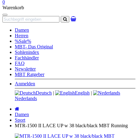
0
Warenkorb
Navigation
Suchen
Damen
Herren
%Sale%
MBT- Das Original
Sohlenindex
Fachhändler
FAQ
Newsletter
MBT Ratgeber
Anmelden
Deutsch
|
English
|
Nederlands
Startseite
Damen
Sport
MTR-1500 II LACE UP w 38 black/black MBT Running