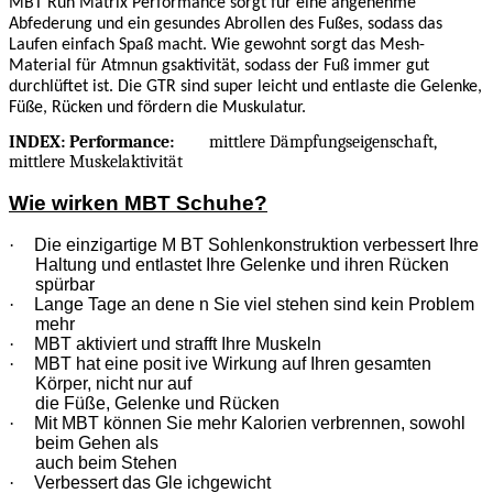
MBT Run Matrix Performance sorgt für eine angenehme
Abfederung und ein gesundes Abrollen des Fußes, sodass das
Laufen einfach Spaß macht. Wie gewohnt sorgt das Mesh-
Material für Atmnun gsaktivität, sodass der Fuß immer gut
durchlüftet ist. Die GTR sind super leicht und entlaste die Gelenke,
Füße, Rücken und fördern die Muskulatur.
INDEX: Performance:
mittlere Dämpfungseigenschaft,
mittlere Muskelaktivität
Wie wirken MBT Schuhe?
·
Die einzigartige M BT Sohlenkonstruktion verbessert Ihre
Haltung und entlastet Ihre Gelenke und ihren Rücken
spürbar
·
Lange Tage an dene n Sie viel stehen sind kein Problem
mehr
·
MBT aktiviert und strafft Ihre Muskeln
·
MBT hat eine posit ive Wirkung auf Ihren gesamten
Körper, nicht nur auf
die Füße, Gelenke und Rücken
·
Mit MBT können Sie mehr Kalorien verbrennen, sowohl
beim Gehen als
auch beim Stehen
·
Verbessert das Gle ichgewicht