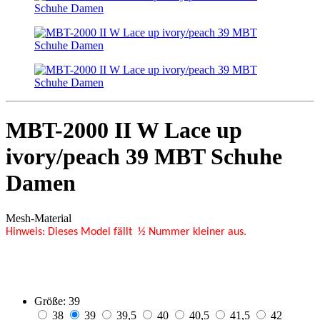
MBT-2000 II W Lace up
ivory/peach 39 MBT Schuhe
Damen
Mesh-Material
Hinweis: Dieses Model fällt ½ Nummer kleiner aus.
Größe:
39
38
39
39,5
40
40,5
41,5
42