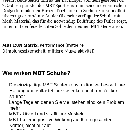
vereint beide Seiten und ist der nachfolger von dem geliebten GT
2. Optisch punktet der MBT Sportschuh mit seinem dynamischen
Design in modernen Farben. Doch auch in Sachen Funktionalität
überzeugt er rundum: An der Oberseite verfügt der Schuh
mit
Mesh-Material, das für die notwendige Belüftung des Fußes sorgt,
unten mit der federleichten Sohle der
neunen MBT Generation.
MBT RUN Matrix:
Performance (mittle re
Dämpfungseigenschaft, mittlere Muskelaktivität)
Wie wirken MBT Schuhe?
·
Die einzigartige MBT Sohlenkonstruktion verbessert Ihre
Haltung und entlastet Ihre Gelenke und ihren Rücken
spürbar
·
Lange Tage an denen Sie viel stehen sind kein Problem
mehr
·
MBT aktiviert und strafft Ihre Muskeln
·
MBT hat eine positive Wirkung auf Ihren gesamten
Körper, nicht nur auf