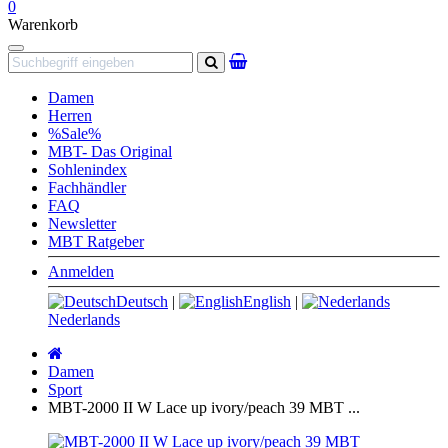
0
Warenkorb
Navigation
Suchen
Damen
Herren
%Sale%
MBT- Das Original
Sohlenindex
Fachhändler
FAQ
Newsletter
MBT Ratgeber
Anmelden
Deutsch
|
English
|
Nederlands
Startseite
Damen
Sport
MBT-2000 II W Lace up ivory/peach 39 MBT ...