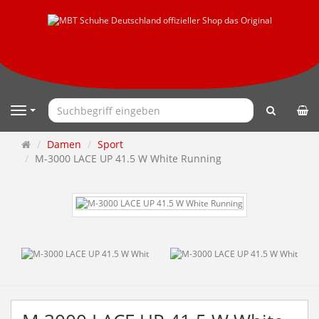
Suchen
Navigation
Startseite
Damen
Sport
M-3000 LACE UP 41.5 W White Running