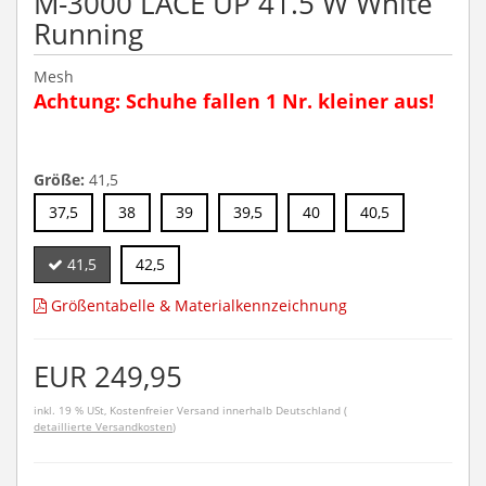
M-3000 LACE UP 41.5 W White
Running
Mesh
Achtung: Schuhe fallen 1 Nr. kleiner aus!
Größe:
41,5
37,5
38
39
39,5
40
40,5
41,5
42,5
Größentabelle & Materialkennzeichnung
EUR 249,95
inkl. 19 % USt, Kostenfreier Versand innerhalb Deutschland (
detaillierte Versandkosten
)