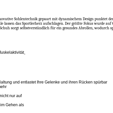
nnovative Sohlentechnik gepaart mit dynamischem Design punktet de
e lassen das Sportlerherz aufschlagen. Der größte Fokus wurde auf Q
-Schuh sorgt selbstverständlich für ein gesundes Abrollen, wodurch s
skelaktivität
Haltung und entlastet Ihre Gelenke und ihren Rücken spürbar
mehr
icht nur auf
eim Gehen als