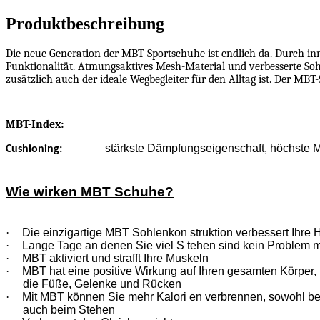
Stückzahl
Produktbeschreibung
Die neue Generation der MBT Sportschuhe ist endlich da. Durch i
Funktionalität. Atmungsaktives Mesh-Material und verbesserte Sohl
zusätzlich auch der ideale Wegbegleiter für den Alltag ist. Der MBT
MBT-Index:
stärkste Dämpfungseigenschaft, höchste Mu
Cushioning:
Wie wirken MBT Schuhe?
·
Die einzigartige MBT Sohlenkon struktion verbessert Ihre 
·
Lange Tage an denen Sie viel S tehen sind kein Problem 
·
MBT aktiviert und strafft Ihre Muskeln
·
MBT hat eine positive Wirkung auf Ihren gesamten Körper, n
die Füße, Gelenke und Rücken
·
Mit MBT können Sie mehr Kalori en verbrennen, sowohl b
auch beim Stehen