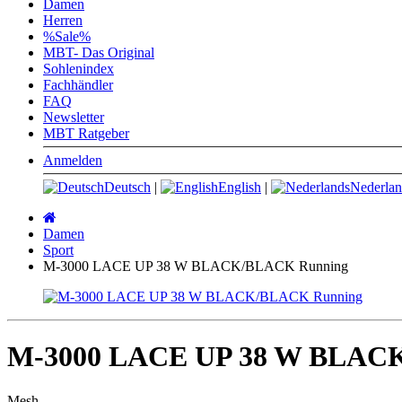
Damen
Herren
%Sale%
MBT- Das Original
Sohlenindex
Fachhändler
FAQ
Newsletter
MBT Ratgeber
Anmelden
Deutsch
|
English
|
Nederlan
Startseite
Damen
Sport
M-3000 LACE UP 38 W BLACK/BLACK Running
M-3000 LACE UP 38 W BLAC
Mesh