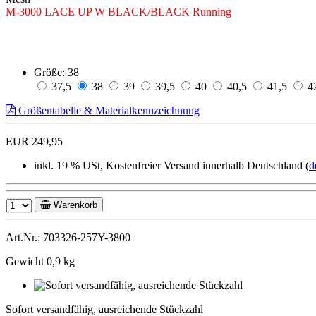
M-3000 LACE UP W BLACK/BLACK Running
Größe:
38
37,5
38
39
39,5
40
40,5
41,5
4
Größentabelle & Materialkennzeichnung
EUR 249,95
inkl. 19 % USt, Kostenfreier Versand innerhalb Deutschland (
d
Warenkorb
Art.Nr.: 703326-257Y-3800
Gewicht 0,9 kg
Sofort
versandfähig,
Sofort versandfähig, ausreichende Stückzahl
ausreichende