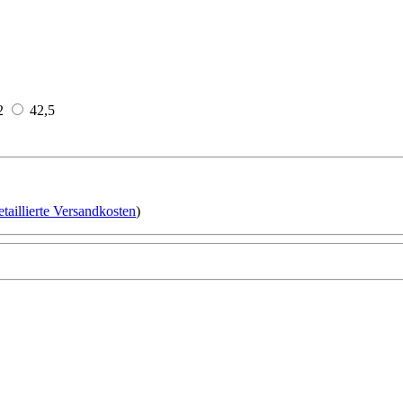
2
42,5
etaillierte Versandkosten
)