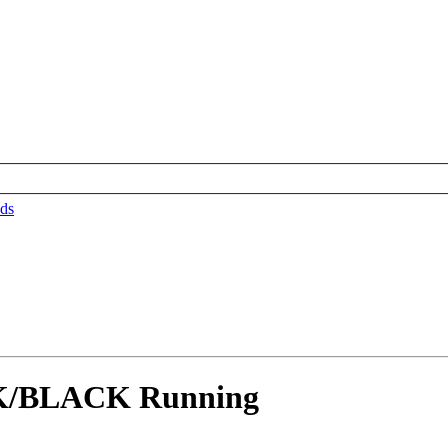
ds
K/BLACK Running