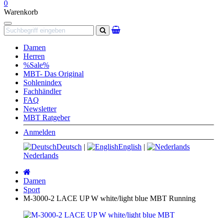
0
Warenkorb
Navigation
Suchen
Damen
Herren
%Sale%
MBT- Das Original
Sohlenindex
Fachhändler
FAQ
Newsletter
MBT Ratgeber
Anmelden
Deutsch
|
English
|
Nederlands
Startseite
Damen
Sport
M-3000-2 LACE UP W white/light blue MBT Running