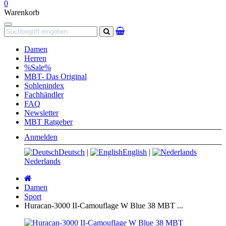
0
Warenkorb
Navigation
Suchen
Damen
Herren
%Sale%
MBT- Das Original
Sohlenindex
Fachhändler
FAQ
Newsletter
MBT Ratgeber
Anmelden
Deutsch
|
English
|
Nederlands
Startseite
Damen
Sport
Huracan-3000 II-Camouflage W Blue 38 MBT ...