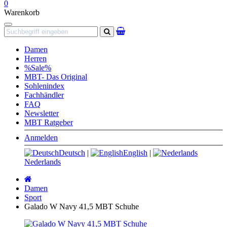
0
Warenkorb
Navigation
Suchen
Damen
Herren
%Sale%
MBT- Das Original
Sohlenindex
Fachhändler
FAQ
Newsletter
MBT Ratgeber
Anmelden
Deutsch
|
English
|
Nederlands
Startseite
Damen
Sport
Galado W Navy 41,5 MBT Schuhe