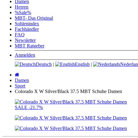
Damen
Herren
%Sale%
MBT- Das Original
Sohlenindex
Fachhändler
FAQ
Newsletter
MBT Ratgeber
Anmelden
Deutsch
|
English
|
Nederlan
Startseite
Damen
Sport
Colorado X W Silver/Black 37.5 MBT Schuhe Damen
SALE
-21.7%