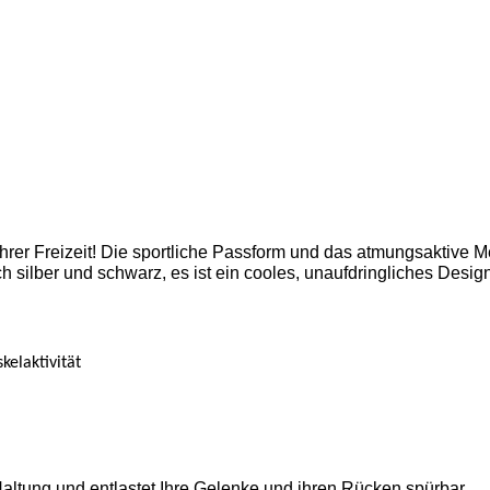
hrer Freizeit! Die sportliche Passform und das atmungsaktive
h silber und schwarz, es ist ein cooles, unaufdringliches Desi
elaktivität
Haltung und entlastet Ihre Gelenke und ihren Rücken spürbar