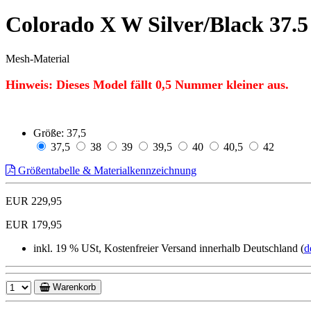
Colorado X W Silver/Black 37
Mesh-Material
Hinweis: Dieses Model fällt
0,5
Nummer kleiner aus.
Größe:
37,5
37,5
38
39
39,5
40
40,5
42
Größentabelle & Materialkennzeichnung
EUR 229,95
EUR 179,95
inkl. 19 % USt, Kostenfreier Versand innerhalb Deutschland (
d
Warenkorb