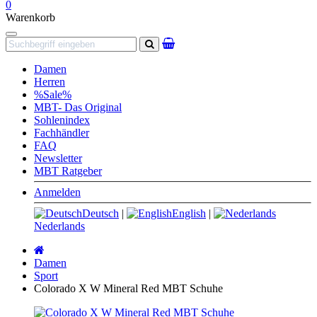
0
Warenkorb
Navigation
Suchen
Damen
Herren
%Sale%
MBT- Das Original
Sohlenindex
Fachhändler
FAQ
Newsletter
MBT Ratgeber
Anmelden
Deutsch
|
English
|
Nederlands
Startseite
Damen
Sport
Colorado X W Mineral Red MBT Schuhe