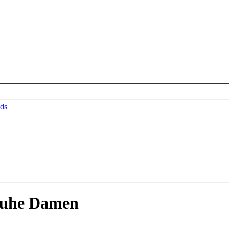
ds
huhe Damen