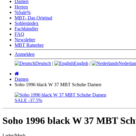
Damen
Herren
%Sale%
MBT- Das Original
Sohlenindex
Fachhändler
FAQ
Newsletter
MBT Ratgeber
Anmelden
Deutsch
|
English
|
Nederlan
Startseite
Damen
Soho 1996 black W 37 MBT Schuhe Damen
SALE
-37.5%
Soho 1996 black W 37 MBT Sc
Leder/Mesh