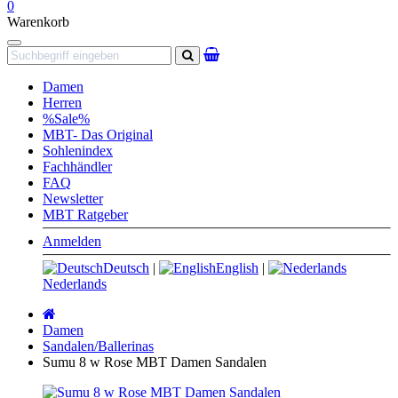
0
Warenkorb
Navigation
Suchen
Damen
Herren
%Sale%
MBT- Das Original
Sohlenindex
Fachhändler
FAQ
Newsletter
MBT Ratgeber
Anmelden
Deutsch
|
English
|
Nederlands
Startseite
Damen
Sandalen/Ballerinas
Sumu 8 w Rose MBT Damen Sandalen