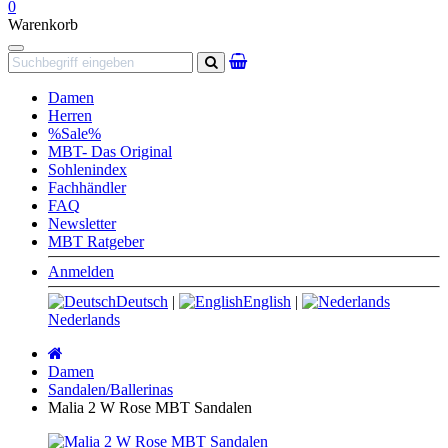
0
Warenkorb
Navigation
Suchen
Damen
Herren
%Sale%
MBT- Das Original
Sohlenindex
Fachhändler
FAQ
Newsletter
MBT Ratgeber
Anmelden
Deutsch
|
English
|
Nederlands
Startseite
Damen
Sandalen/Ballerinas
Malia 2 W Rose MBT Sandalen